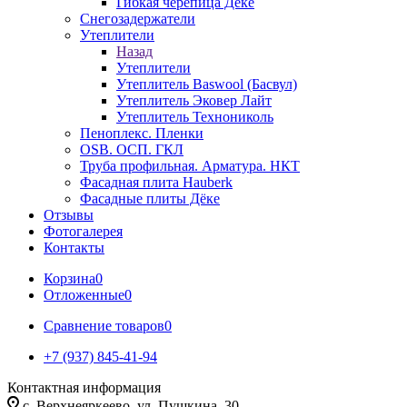
Гибкая черепица Дёке
Снегозадержатели
Утеплители
Назад
Утеплители
Утеплитель Baswool (Басвул)
Утеплитель Эковер Лайт
Утеплитель Технониколь
Пеноплекс. Пленки
OSB. ОСП. ГКЛ
Труба профильная. Арматура. НКТ
Фасадная плита Hauberk
Фасадные плиты Дёке
Отзывы
Фотогалерея
Контакты
Корзина
0
Отложенные
0
Сравнение товаров
0
+7 (937) 845-41-94
Контактная информация
с. Верхнеяркеево, ул. Пушкина, 30