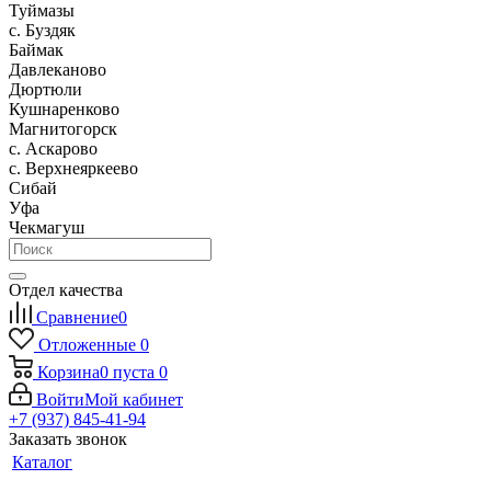
Туймазы
c. Буздяк
Баймак
Давлеканово
Дюртюли
Кушнаренково
Магнитогорск
с. Аскарово
с. Верхнеяркеево
Сибай
Уфа
Чекмагуш
Отдел качества
Сравнение
0
Отложенные
0
Корзина
0
пуста
0
Войти
Мой кабинет
+7 (937) 845-41-94
Заказать звонок
Каталог