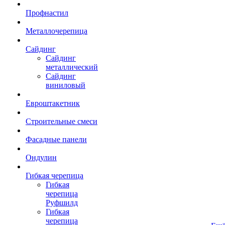
Профнастил
Металлочерепица
Сайдинг
Сайдинг
металлический
Сайдинг
виниловый
Евроштакетник
Строительные смеси
Фасадные панели
Ондулин
Гибкая черепица
Гибкая
черепица
Руфшилд
Гибкая
черепица