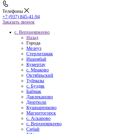
Телефоны
+7 (937) 845-41-94
Заказать звонок
с. Верхнеяркеево
Назад
Города
Мелеуз
Стерлитамак
Ишимбай
Кумертау
c. Мраково
Октябрьский
Туймазы
c. Буздяк
Баймак
Давлеканово
Дюртюли
Кушнаренково
Магнитогорск
с. Аскарово
с. Верхнеяркеево
Сибай