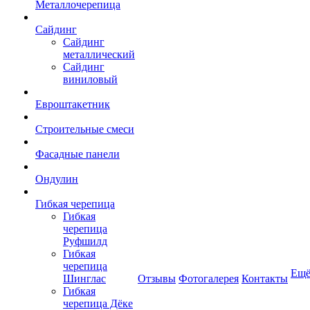
Металлочерепица
Сайдинг
Сайдинг
металлический
Сайдинг
виниловый
Евроштакетник
Строительные смеси
Фасадные панели
Ондулин
Гибкая черепица
Гибкая
черепица
Руфшилд
Гибкая
черепица
Ещ
Шинглас
Отзывы
Фотогалерея
Контакты
Гибкая
черепица Дёке