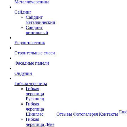
Металлочерепица
Сайдинг
Сайдинг
металлический
Сайдинг
виниловый
Евроштакетник
Строительные смеси
Фасадные панели
Ондулин
Гибкая черепица
Гибкая
черепица
Руфшилд
Гибкая
черепица
Ещ
Шинглас
Отзывы
Фотогалерея
Контакты
Гибкая
черепица Дёке