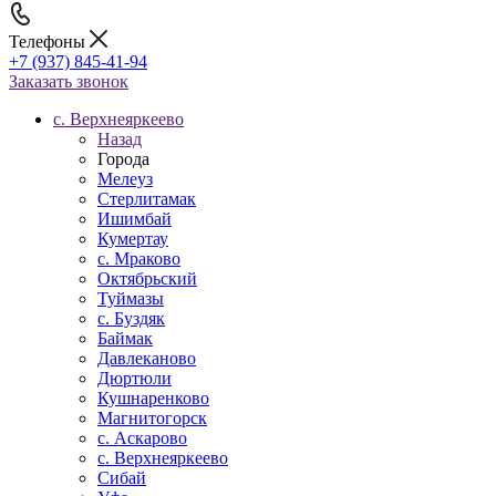
Телефоны
+7 (937) 845-41-94
Заказать звонок
с. Верхнеяркеево
Назад
Города
Мелеуз
Стерлитамак
Ишимбай
Кумертау
c. Мраково
Октябрьский
Туймазы
c. Буздяк
Баймак
Давлеканово
Дюртюли
Кушнаренково
Магнитогорск
с. Аскарово
с. Верхнеяркеево
Сибай