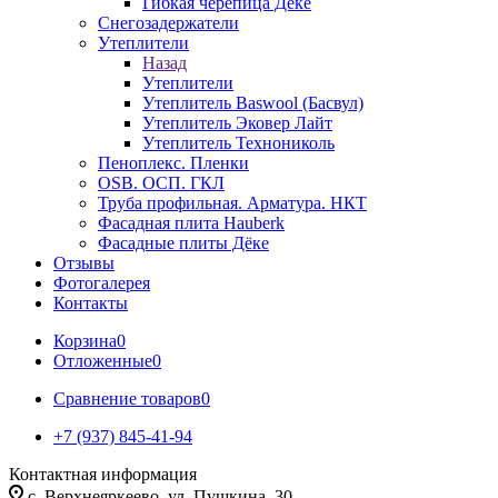
Гибкая черепица Дёке
Снегозадержатели
Утеплители
Назад
Утеплители
Утеплитель Baswool (Басвул)
Утеплитель Эковер Лайт
Утеплитель Технониколь
Пеноплекс. Пленки
OSB. ОСП. ГКЛ
Труба профильная. Арматура. НКТ
Фасадная плита Hauberk
Фасадные плиты Дёке
Отзывы
Фотогалерея
Контакты
Корзина
0
Отложенные
0
Сравнение товаров
0
+7 (937) 845-41-94
Контактная информация
с. Верхнеяркеево, ул. Пушкина, 30