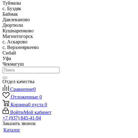
Туймазы
c. Буздяк
Баймак
Давлеканово
Дюртюли
Кушнаренково
Магнитогорск
с. Аскарово
с. Верхнеяркеево
Сибай
Уфа
Чекмагуш
Отдел качества
Сравнение
0
Отложенные
0
Корзина
0
пуста
0
Войти
Мой кабинет
+7 (937) 845-41-94
Заказать звонок
Каталог