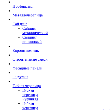
Профнастил
Металлочерепица
Сайдинг
Сайдинг
металлический
Сайдинг
виниловый
Евроштакетник
Строительные смеси
Фасадные панели
Ондулин
Гибкая черепица
Гибкая
черепица
Руфшилд
Гибкая
черепица