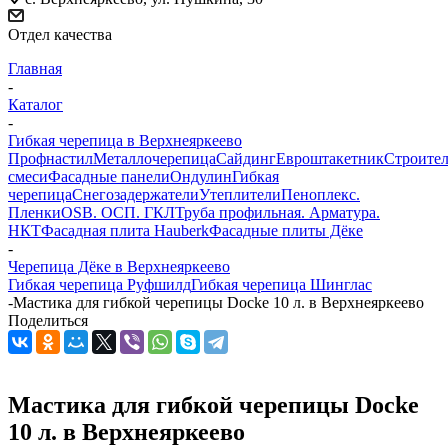
Отдел качества
Главная
-
Каталог
-
Гибкая черепица в Верхнеяркеево
Профнастил
Металлочерепица
Сайдинг
Евроштакетник
Строите
смеси
Фасадные панели
Ондулин
Гибкая
черепица
Снегозадержатели
Утеплители
Пеноплекс.
Пленки
OSB. ОСП. ГКЛ
Труба профильная. Арматура.
НКТ
Фасадная плита Hauberk
Фасадные плиты Дёке
-
Черепица Дёке в Верхнеяркеево
Гибкая черепица Руфшилд
Гибкая черепица Шинглас
-
Мастика для гибкой черепицы Docke 10 л. в Верхнеяркеево
Поделиться
Мастика для гибкой черепицы Docke
10 л. в Верхнеяркеево