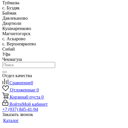
Туймазы
c. Буздяк
Баймак
Давлеканово
Дюртюли
Кушнаренково
Магнитогорск
с. Аскарово
с. Верхнеяркеево
Сибай
Уфа
Чекмагуш
Отдел качества
Сравнение
0
Отложенные
0
Корзина
0
пуста
0
Войти
Мой кабинет
+7 (937) 845-41-94
Заказать звонок
Каталог