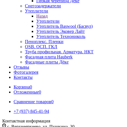
Гибкая черепица Дёке
Снегозадержатели
Утеплители
Назад
Утеплители
Утеплитель Baswool (Басвул)
Утеплитель Эковер Лайт
Утеплитель Технониколь
Пеноплекс. Пленки
OSB. ОСП. ГКЛ
Труба профильная. Арматура. НКТ
Фасадная плита Hauberk
Фасадные плиты Дёке
Отзывы
Фотогалерея
Контакты
Корзина
0
Отложенные
0
Сравнение товаров
0
+7 (937) 845-41-94
Контактная информация
с. Верхнеяркеево, ул. Пушкина, 30