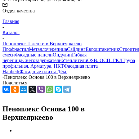
Отдел качества
Главная
-
Каталог
-
Пеноплекс. Пленки в Верхнеяркеево
Профнастил
Металлочерепица
Сайдинг
Евроштакетник
Строите
смеси
Фасадные панели
Ондулин
Гибкая
черепица
Снегозадержатели
Утеплители
OSB. ОСП. ГКЛ
Труба
профильная. Арматура. НКТ
Фасадная плита
Hauberk
Фасадные плиты Дёке
-
Пеноплекс Основа 100 в Верхнеяркеево
Поделиться
Пеноплекс Основа 100 в
Верхнеяркеево