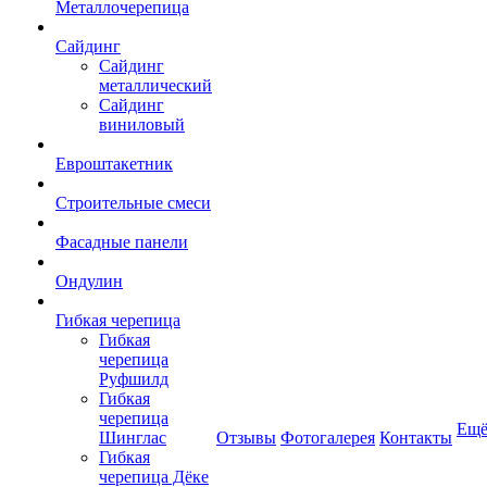
Металлочерепица
Сайдинг
Сайдинг
металлический
Сайдинг
виниловый
Евроштакетник
Строительные смеси
Фасадные панели
Ондулин
Гибкая черепица
Гибкая
черепица
Руфшилд
Гибкая
черепица
Ещ
Шинглас
Отзывы
Фотогалерея
Контакты
Гибкая
черепица Дёке