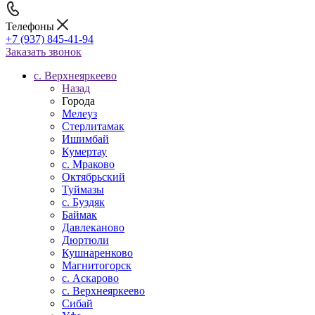
Телефоны
+7 (937) 845-41-94
Заказать звонок
с. Верхнеяркеево
Назад
Города
Мелеуз
Стерлитамак
Ишимбай
Кумертау
c. Мраково
Октябрьский
Туймазы
c. Буздяк
Баймак
Давлеканово
Дюртюли
Кушнаренково
Магнитогорск
с. Аскарово
с. Верхнеяркеево
Сибай