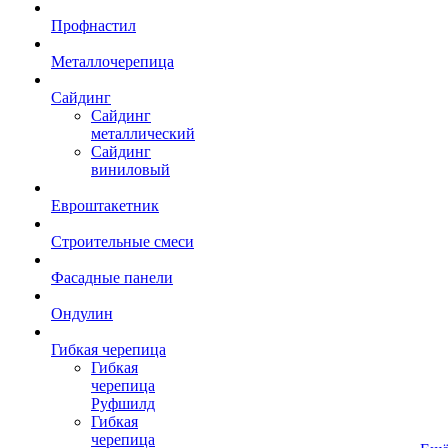
Профнастил
Металлочерепица
Сайдинг
Сайдинг
металлический
Сайдинг
виниловый
Евроштакетник
Строительные смеси
Фасадные панели
Ондулин
Гибкая черепица
Гибкая
черепица
Руфшилд
Гибкая
черепица